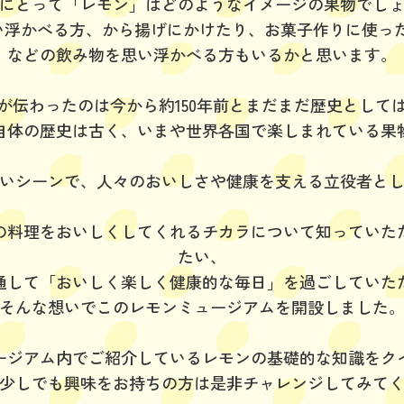
にとって「レモン」はどのようなイメージの果物でし
い浮かべる方、から揚げにかけたり、お菓子作りに使っ
などの飲み物を思い浮かべる方もいるかと思います。
が伝わったのは今から約150年前とまだまだ歴史として
自体の歴史は古く、いまや世界各国で楽しまれている果
いシーンで、人々のおいしさや健康を支える立役者と
の料理をおいしくしてくれるチカラについて知っていた
たい、
通して「おいしく楽しく健康的な毎日」を過ごしていた
そんな想いでこのレモンミュージアムを開設しました
ージアム内でご紹介しているレモンの基礎的な知識をク
少しでも興味をお持ちの方は是非チャレンジしてみて