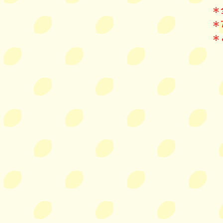
＊
＊
＊