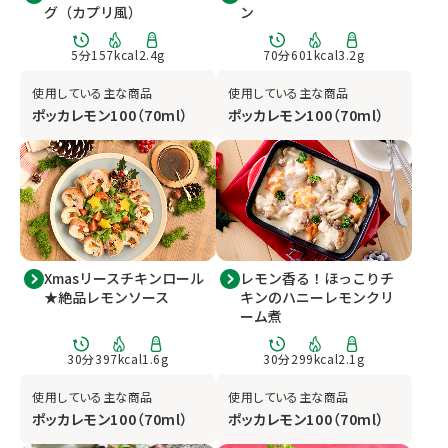
グ（カプリ風）
ン
5
分
157
kcal
2.4
g
70
分
601
kcal
3.2
g
使用している主な商品
使用している主な商品
ポッカレモン100（70ml）
ポッカレモン100（70ml）
Xmasリースチキンロール
レモン香る！ほっこりチ
★絶品レモンソース
キンのハニーレモンクリ
ーム煮
30
分
397
kcal
1.6
g
30
分
299
kcal
2.1
g
使用している主な商品
使用している主な商品
ポッカレモン100（70ml）
ポッカレモン100（70ml）