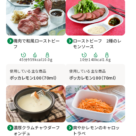
塊肉で和風ローストビー
ローストビーフ 2種のレ
フ
モンソース
45
分
959
kcal
10.0
g
10
分
140
kcal
1.6
g
使用している主な商品
使用している主な商品
ポッカレモン100（70ml）
ポッカレモン100（70ml）
濃厚クラムチャウダーフ
爽やかレモンのキャロッ
ォンデュ
トラペ