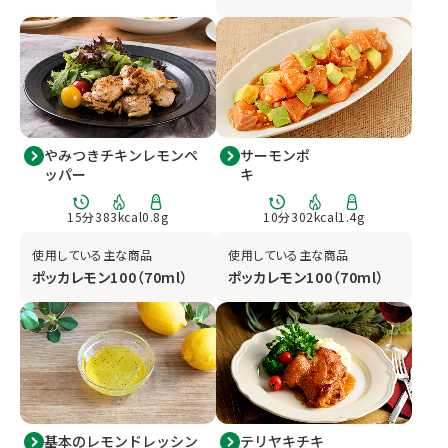
やみつきチキンレモンペ
サーモンポ
ッパー
キ
15
分
383
kcal
0.8
g
10
分
302
kcal
1.4
g
使用している主な商品
使用している主な商品
ポッカレモン100（70ml）
ポッカレモン100（70ml）
基本のレモンドレッシン
テリヤキチキ