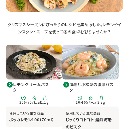
クリスマスシーズンにぴったりのレシピを集めました。レモンやイ
ンスタントスープを使って冬の食卓を彩りませんか？
レモンクリームパス
海老と小松菜の濃厚パス
タ
タ
20
分
757
kcal
1.1
g
10
分
657
kcal
2.8
g
使用している主な商品
使用している主な商品
ポッカレモン100（70ml）
じっくりコトコト 濃醇海老
のビスク