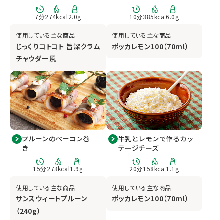
7
分
274
kcal
2.0
g
10
分
385
kcal
6.0
g
使用している主な商品
使用している主な商品
じっくりコトコト 旨深クラム
ポッカレモン100（70ml）
チャウダー風
プルーンのベーコン巻
牛乳とレモンで作るカッ
き
テージチーズ
15
分
273
kcal
1.9
g
20
分
158
kcal
1.1
g
使用している主な商品
使用している主な商品
サンスウィートプルーン
ポッカレモン100（70ml）
（240g）