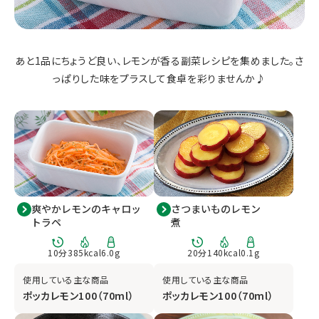
あと1品にちょうど良い、レモンが香る副菜レシピを集めました。さ
っぱりした味をプラスして食卓を彩りませんか♪
爽やかレモンのキャロッ
さつまいものレモン
トラペ
煮
10
分
385
kcal
6.0
g
20
分
140
kcal
0.1
g
使用している主な商品
使用している主な商品
ポッカレモン100（70ml）
ポッカレモン100（70ml）