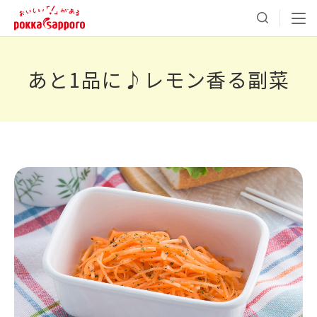
あと1品に♪レモン香る副菜