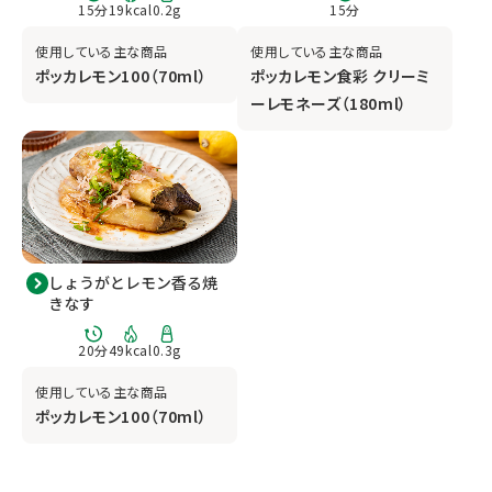
15
分
19
kcal
0.2
g
15
分
使用している主な商品
使用している主な商品
ポッカレモン100（70ml）
ポッカレモン食彩 クリーミ
ーレモネーズ（180ml）
しょうがとレモン香る焼
きなす
20
分
49
kcal
0.3
g
使用している主な商品
ポッカレモン100（70ml）