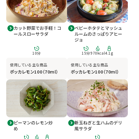
カット野菜でお手軽！コ
ベビーホタテとマッシュ
ールスローサラダ
ルームのさっぱりアヒー
ジョ
10
分
15
分
970
kcal
4.1
g
使用している主な商品
使用している主な商品
ポッカレモン100（70ml）
ポッカレモン100（70ml）
ピーマンのレモン炒
新玉ねぎと生ハムのデリ
め
風サラダ