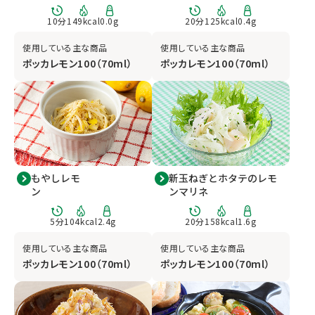
10
分
149
kcal
0.0
g
20
分
125
kcal
0.4
g
使用している主な商品
使用している主な商品
ポッカレモン100（70ml）
ポッカレモン100（70ml）
もやしレモ
新玉ねぎとホタテのレモ
ン
ンマリネ
5
分
104
kcal
2.4
g
20
分
158
kcal
1.6
g
使用している主な商品
使用している主な商品
ポッカレモン100（70ml）
ポッカレモン100（70ml）