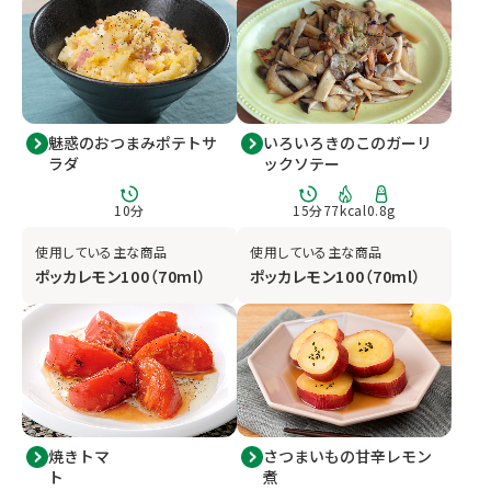
魅惑のおつまみポテトサ
いろいろきのこのガーリ
ラダ
ックソテー
10
分
15
分
77
kcal
0.8
g
使用している主な商品
使用している主な商品
ポッカレモン100（70ml）
ポッカレモン100（70ml）
焼きトマ
さつまいもの甘辛レモン
ト
煮