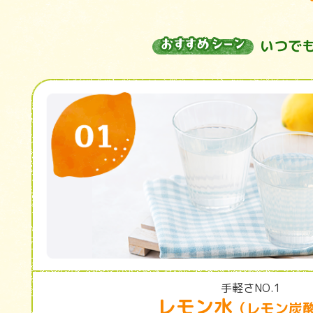
いつで
手軽さNO.1
レモン水
（レモン炭