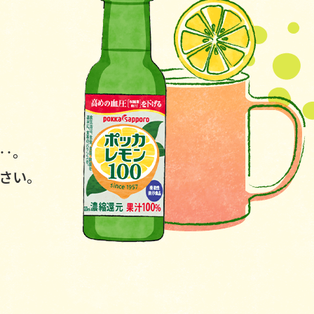
‥。
さい。