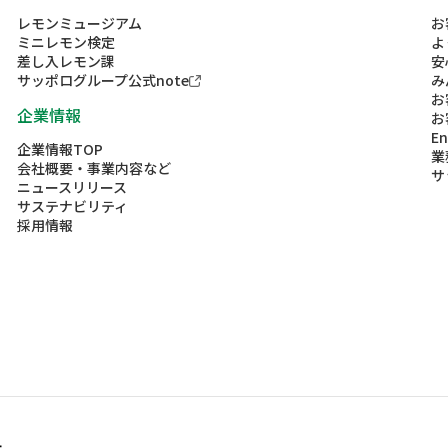
レモンミュージアム
お
ミニレモン検定
よ
差し入レモン課
安
サッポログループ公式note
み
お
企業情報
お
En
企業情報TOP
業
会社概要・事業内容など
サ
ニュースリリース
サステナビリティ
採用情報