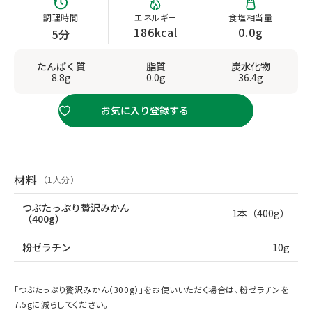
調理時間
エネルギー
食塩相当量
186kcal
0.0g
5分
たんぱく質
脂質
炭水化物
8.8g
0.0g
36.4g
お気に入り登録する
材料
（1人分）
つぶたっぷり贅沢みかん
1本（400g）
（400g）
粉ゼラチン
10g
「つぶたっぷり贅沢みかん（300g）」をお使いいただく場合は、粉ゼラチンを
7.5gに減らしてください。