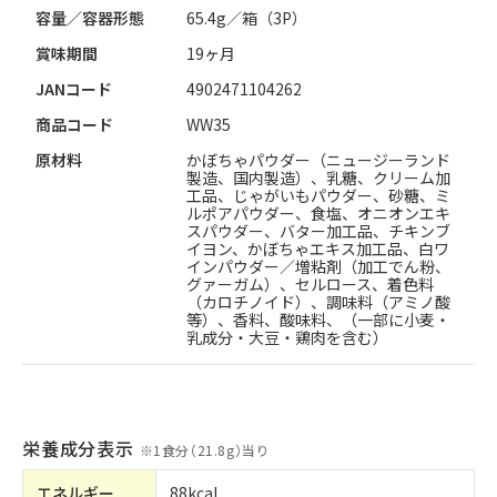
容量／容器形態
65.4g／箱（3P）
賞味期間
19ヶ月
JANコード
4902471104262
商品コード
WW35
原材料
かぼちゃパウダー（ニュージーランド
製造、国内製造）、乳糖、クリーム加
工品、じゃがいもパウダー、砂糖、ミ
ルポアパウダー、食塩、オニオンエキ
スパウダー、バター加工品、チキンブ
イヨン、かぼちゃエキス加工品、白ワ
インパウダー／増粘剤（加工でん粉、
グァーガム）、セルロース、着色料
（カロチノイド）、調味料（アミノ酸
等）、香料、酸味料、（一部に小麦・
乳成分・大豆・鶏肉を含む）
栄養成分表示
※
1食分（21.8g）当り
エネルギー
88kcal