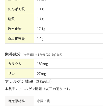
たんぱく質
1.1g
脂質
1.7g
炭水化物
17.1g
食塩相当量
1.0g
栄養成分
（参考値）※
1食分（21.8g）当り
カリウム
189mg
リン
27mg
アレルゲン情報（28品目）
本製品のアレルゲン情報は以下の通りです。
特定原材料
小麦
乳