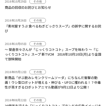
2016年10月29日
その他
商品の回収のお詫びとお知らせ
2016年10月26日
その他
『素材屋すうぷ 食べるねぎどっさりスープ』の誤字に関するお詫
び
2016年10月05日
その他
～ 榮倉奈々さんが「じっくりコトコト」スープを味わう ～『じ
っくりコトコト』スープ 新TVCM 2016年10月10日(月)より全国
で放映開始
2016年09月12日
その他
新商品「がぶ飲みレモンクリームソーダ」にちなんだ衝撃の動
画！ウシ型ロボットが増える・伸びる・UFOに攫われる！？中毒
性が高すぎるロボットアニマル動画が9月12日より公開！
2016年08月22日
その他
20周年を迎えた『じっくりコトコト』ブランドの広告イメージキ