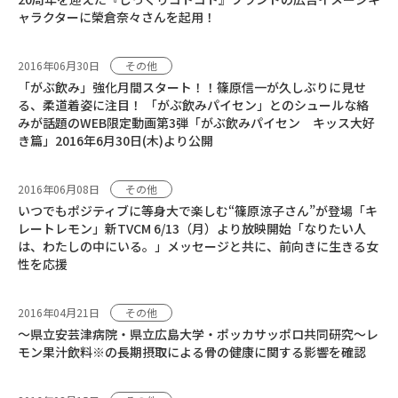
ャラクターに榮倉奈々さんを起用！
2016年06月30日
その他
「がぶ飲み」強化月間スタート！！篠原信一が久しぶりに見せ
る、柔道着姿に注目！ 「がぶ飲みパイセン」とのシュールな絡
みが話題のWEB限定動画第3弾「がぶ飲みパイセン キッス大好
き篇」2016年6月30日(木)より公開
2016年06月08日
その他
いつでもポジティブに等身大で楽しむ“篠原涼子さん”が登場「キ
レートレモン」新TVCM 6/13（月）より放映開始「なりたい人
は、わたしの中にいる。」メッセージと共に、前向きに生きる女
性を応援
2016年04月21日
その他
～県立安芸津病院・県立広島大学・ポッカサッポロ共同研究～レ
モン果汁飲料※の長期摂取による骨の健康に関する影響を確認