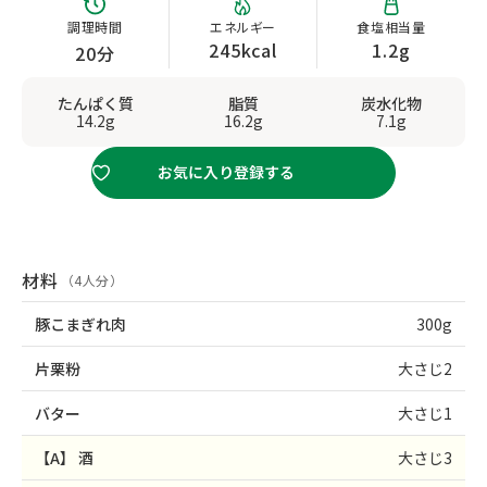
調理時間
エネルギー
食塩相当量
245kcal
1.2g
20分
たんぱく質
脂質
炭水化物
14.2g
16.2g
7.1g
お気に入り登録する
材料
（4人分）
豚こまぎれ肉
300g
片栗粉
大さじ2
バター
大さじ1
【A】
酒
大さじ3