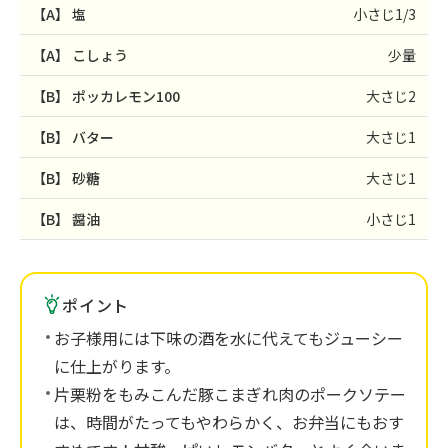
【A】
塩
小さじ1/3
【A】
こしょう
少量
【B】
ポッカレモン100
大さじ2
【B】
バター
大さじ1
【B】
砂糖
大さじ1
【B】
醤油
小さじ1
ポイント
お子様用には下味の酒を水に代えてもジューシー
に仕上がります。
片栗粉をもみこんだ豚こまぎれ肉のポークソテー
は、時間がたってもやわらかく、お弁当にもおす