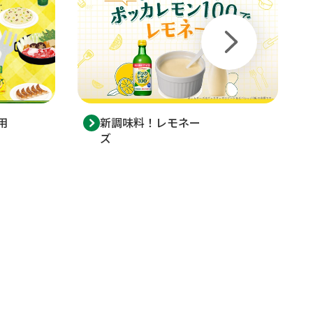
用
新調味料！レモネー
ズ