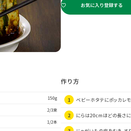
お気に入り登録する
作り方
150g
ベビーホタテにポッカレモ
2/3束
にらは20cmほどの長さ
1/2本
じゃがいもの皮をむき、すり