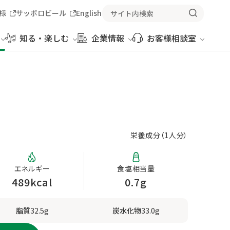
様
サッポロビール
English
知る・楽しむ
企業情報
お客様相談室
栄養成分（
1人分
）
エネルギー
食塩相当量
489kcal
0.7g
脂質
32.5g
炭水化物
33.0g