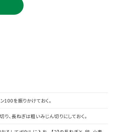
ン100を振りかけておく。
に切り、長ねぎは粗いみじん切りにしておく。
おろしてボウルに入れ、 【2】の長ねぎと、卵、小麦