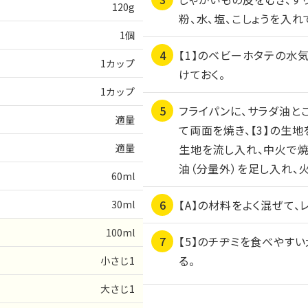
120g
粉、水、塩、こしょうを入れ
1個
【1】のベビーホタテの水
1カップ
けておく。
1カップ
フライパンに、サラダ油と
適量
て両面を焼き、【3】の生地
適量
生地を流し入れ、中火で焼
油（分量外）を足し入れ、
60ml
【A】の材料をよく混ぜて、
30ml
100ml
【5】のチヂミを食べやすい
る。
小さじ1
大さじ1