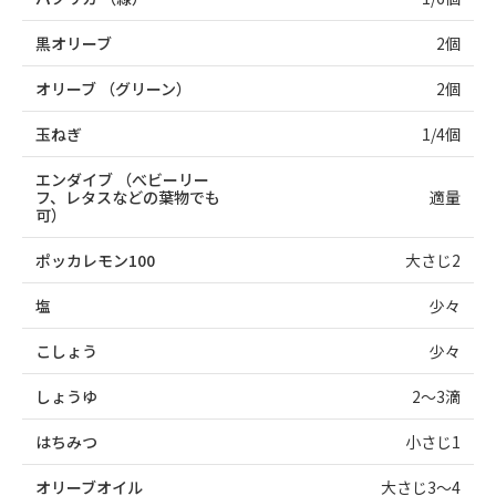
黒オリーブ
2個
オリーブ
（グリーン）
2個
玉ねぎ
1/4個
エンダイブ
（べビーリー
フ、レタスなどの葉物でも
適量
可）
ポッカレモン100
大さじ2
塩
少々
こしょう
少々
しょうゆ
2～3滴
はちみつ
小さじ1
オリーブオイル
大さじ3～4