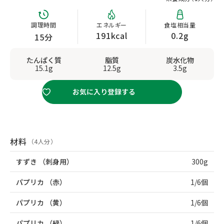
調理時間
エネルギー
食塩相当量
191kcal
0.2g
15分
たんぱく質
脂質
炭水化物
15.1g
12.5g
3.5g
お気に入り登録する
材料
（4人分）
すずき
（刺身用）
300g
パプリカ
（赤）
1/6個
パプリカ
（黄）
1/6個
パプリカ
（緑）
1/6個