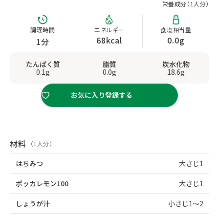
栄養成分（
1人分
）
調理時間
エネルギー
食塩相当量
68kcal
0.0g
1分
たんぱく質
脂質
炭水化物
0.1g
0.0g
18.6g
お気に入り登録する
材料
（1人分）
はちみつ
大さじ1
ポッカレモン100
大さじ1
しょうが汁
小さじ1～2