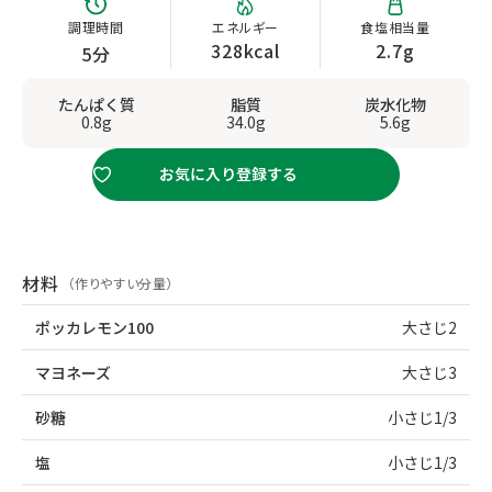
調理時間
エネルギー
食塩相当量
328kcal
2.7g
5分
たんぱく質
脂質
炭水化物
0.8g
34.0g
5.6g
お気に入り登録する
材料
（作りやすい分量）
ポッカレモン100
大さじ2
マヨネーズ
大さじ3
砂糖
小さじ1/3
塩
小さじ1/3