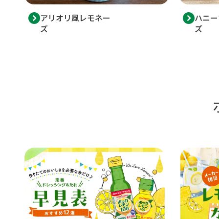
ハニー
アリオリ風レモネー
ズ
ズ