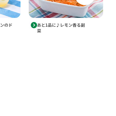
ンのド
あと1品に♪レモン香る副
菜