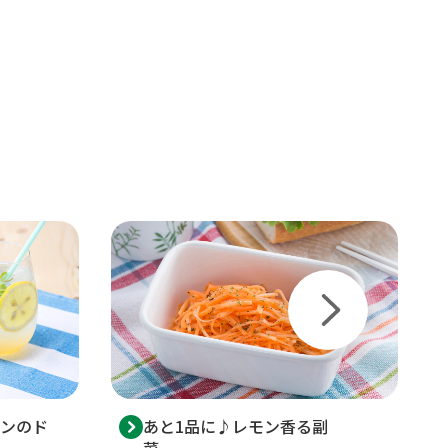
ンのド
あと1品に♪レモン香る副
菜