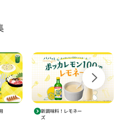
集
用
新調味料！レモネー
ズ