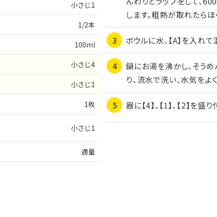
んわりとラップをして、6
小さじ1
します。粗熱が取れたらほ
1/2本
ボウルに水、【A】を入れて
100ml
小さじ4
鍋にお湯を沸かし、そうめ
り、流水で洗い、水気をよく
小さじ1
1枚
器に【4】、【1】、【2】を
小さじ1
適量