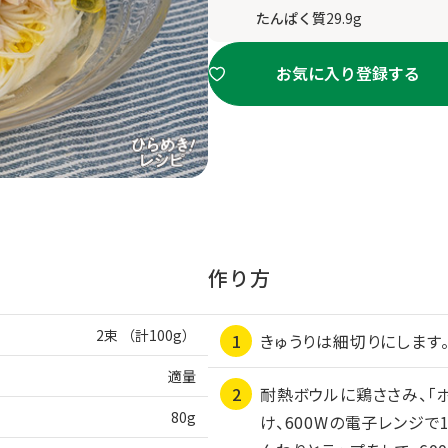
たんぱく質
29.9g
お気に入り登録する
作り方
2束 （計100g）
きゅうりは細切りにします
適量
耐熱ボウルに鶏ささみ、「
80g
け、600Wの電子レンジ