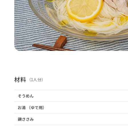
材料
（1人分）
そうめん
お湯
（ゆで用）
鶏ささみ