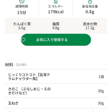
調理時間
エネルギー
食塩相当量
179kcal
0.8g
15分
たんぱく質
脂質
炭水化物
5.5g
9.8g
17.3g
お気に入り登録する
材料
（2人分）
じっくりコトコト【旨深ク
1袋
ラムチャウダー風】
きのこ
（ぶなしめじ・えの
30g
きだけなど）
玉ねぎ
30g