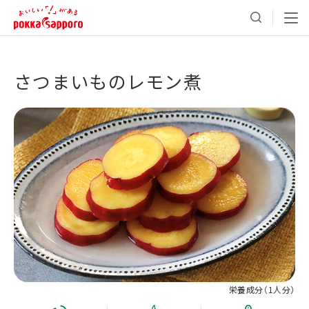
さつまいものレモン煮
栄養成分（
1人分
）