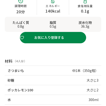
調理時間
エネルギー
食塩相当量
140kcal
0.1g
20分
たんぱく質
脂質
炭水化物
0.8g
0.5g
36.3g
お気に入り登録する
材料
（4人分）
さつまいも
中1本（350g程）
砂糖
大さじ3
ポッカレモン100
大さじ2
水
300ml