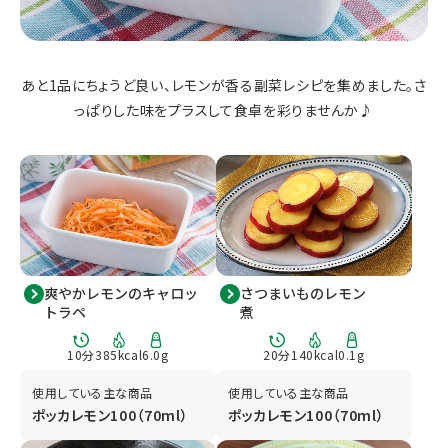
あと1品にちょうど良い、レモンが香る副菜レシピを集めました。さ
っぱりした味をプラスして食卓を彩りませんか♪
爽やかレモンのキャロッ
さつまいものレモン
トラペ
煮
10
分
385
kcal
6.0
g
20
分
140
kcal
0.1
g
使用している主な商品
使用している主な商品
ポッカレモン100（70ml）
ポッカレモン100（70ml）