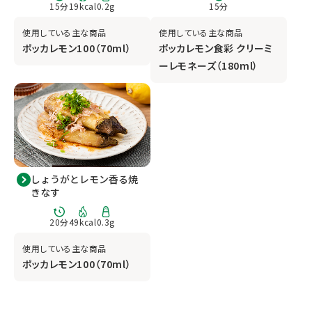
15
分
19
kcal
0.2
g
15
分
使用している主な商品
使用している主な商品
ポッカレモン100（70ml）
ポッカレモン食彩 クリーミ
ーレモネーズ（180ml）
しょうがとレモン香る焼
きなす
20
分
49
kcal
0.3
g
使用している主な商品
ポッカレモン100（70ml）