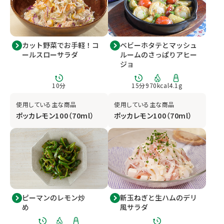
カット野菜でお手軽！コ
ベビーホタテとマッシュ
ールスローサラダ
ルームのさっぱりアヒー
ジョ
10
分
15
分
970
kcal
4.1
g
使用している主な商品
使用している主な商品
ポッカレモン100（70ml）
ポッカレモン100（70ml）
ピーマンのレモン炒
新玉ねぎと生ハムのデリ
め
風サラダ