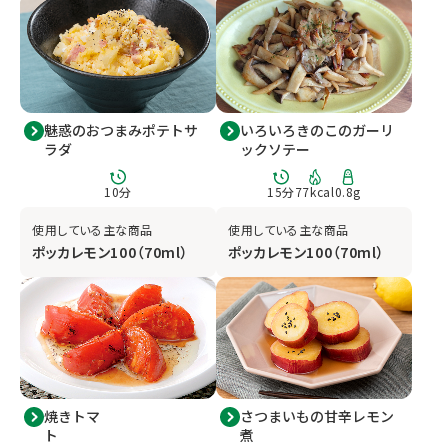
魅惑のおつまみポテトサ
いろいろきのこのガーリ
ラダ
ックソテー
10
分
15
分
77
kcal
0.8
g
使用している主な商品
使用している主な商品
ポッカレモン100（70ml）
ポッカレモン100（70ml）
焼きトマ
さつまいもの甘辛レモン
ト
煮