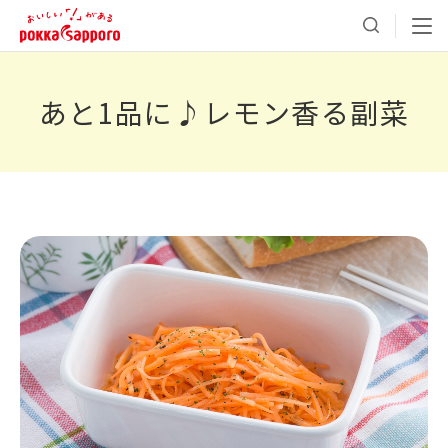
あと1品に♪レモン香る副菜