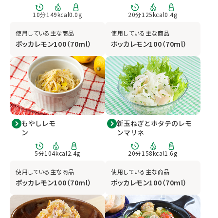
10
分
149
kcal
0.0
g
20
分
125
kcal
0.4
g
使用している主な商品
使用している主な商品
ポッカレモン100（70ml）
ポッカレモン100（70ml）
もやしレモ
新玉ねぎとホタテのレモ
ン
ンマリネ
5
分
104
kcal
2.4
g
20
分
158
kcal
1.6
g
使用している主な商品
使用している主な商品
ポッカレモン100（70ml）
ポッカレモン100（70ml）