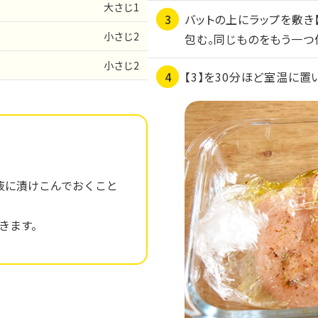
大さじ1
バットの上にラップを敷き
小さじ2
包む。同じものをもう一つ
小さじ2
【3】を30分ほど室温に置
液に漬けこんでおくこと
きます。