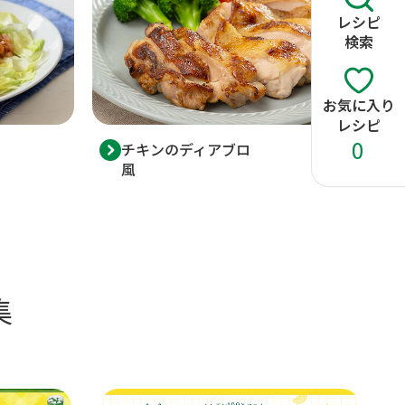
レシピ
検索
お気に入り
レシピ
0
チキンのディアブロ
風
集