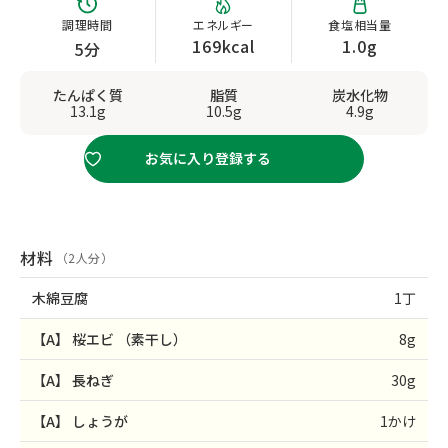
調理時間
エネルギー
食塩相当量
169kcal
1.0g
5分
たんぱく質
脂質
炭水化物
13.1g
10.5g
4.9g
お気に入り登録する
材料
（2人分）
木綿豆腐
1丁
【A】
桜エビ
（素干し）
8g
【A】
長ねぎ
30g
【A】
しょうが
1かけ