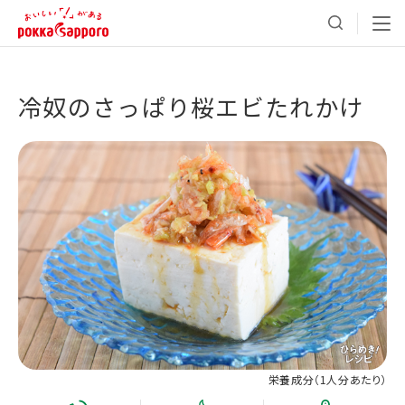
冷奴のさっぱり桜エビたれかけ
栄養成分（
1人分あたり
）