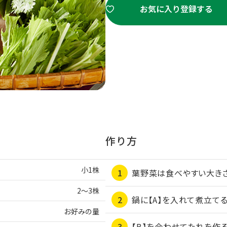
お気に入り登録する
作り方
小1株
葉野菜は食べやすい大きさ
2～3株
鍋に【A】を入れて煮立てる
お好みの量
【B】を合わせてたれを作る