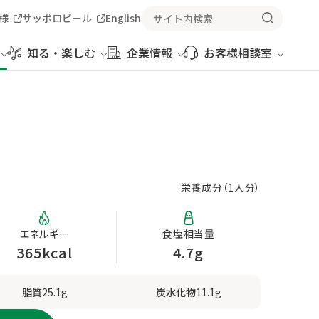
様
サッポロビール
English
知る・楽しむ
企業情報
お客様相談室
栄養成分（
1人分
）
エネルギー
食塩相当量
365kcal
4.7g
脂質
25.1g
炭水化物
11.1g