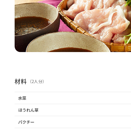
材料
（2人分）
水菜
ほうれん草
パクチー