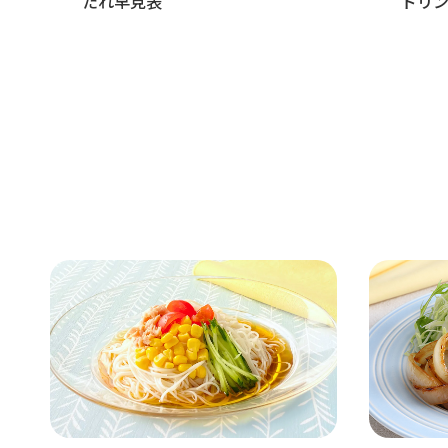
たれ早見表
ドリ