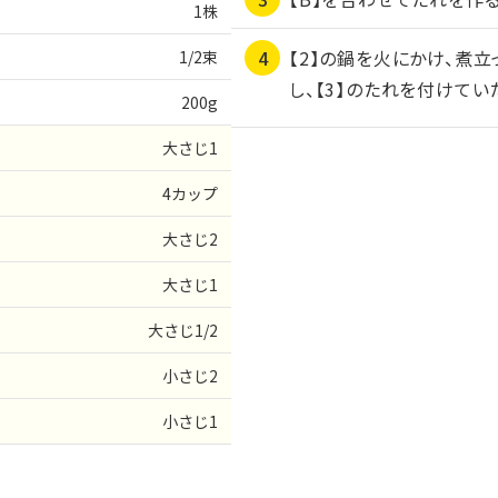
1株
【2】の鍋を火にかけ、煮
1/2束
し、【3】のたれを付けてい
200g
大さじ1
4カップ
大さじ2
大さじ1
大さじ1/2
小さじ2
小さじ1