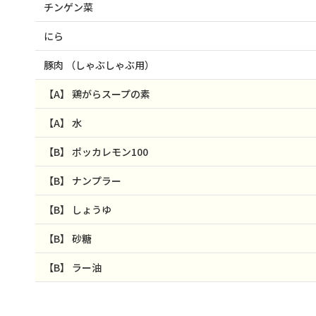
チンゲン菜
にら
豚肉
（しゃぶしゃぶ用）
【A】
鶏がらスープの素
【A】
水
【B】
ポッカレモン100
【B】
ナンプラー
【B】
しょうゆ
【B】
砂糖
【B】
ラー油