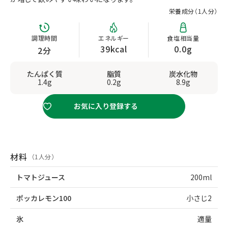
栄養成分（
1人分
）
調理時間
エネルギー
食塩相当量
39kcal
0.0g
2分
たんぱく質
脂質
炭水化物
1.4g
0.2g
8.9g
お気に入り登録する
材料
（1人分）
トマトジュース
200ml
ポッカレモン100
小さじ2
氷
適量