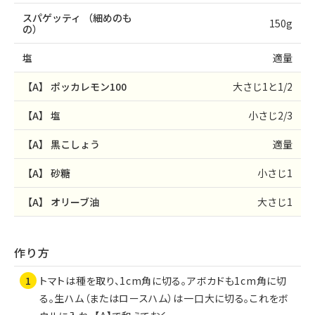
スパゲッティ
（細めのも
150g
の）
塩
適量
【A】
ポッカレモン100
大さじ1と1/2
【A】
塩
小さじ2/3
【A】
黒こしょう
適量
【A】
砂糖
小さじ1
【A】
オリーブ油
大さじ1
作り方
トマトは種を取り、1cm角に切る。アボカドも1cm角に切
る。生ハム（またはロースハム）は一口大に切る。これをボ