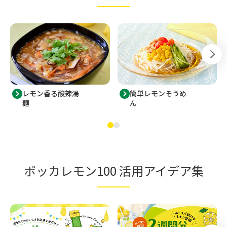
レモン香る酸辣湯
簡単レモンそうめ
麺
ん
ポッカレモン100 活用アイデア集