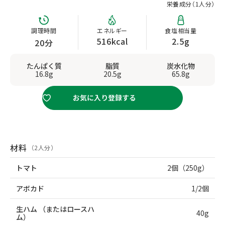
栄養成分（
1人分
）
調理時間
エネルギー
食塩相当量
516kcal
2.5g
20分
たんぱく質
脂質
炭水化物
16.8g
20.5g
65.8g
お気に入り登録する
材料
（2人分）
トマト
2個（250g）
アボカド
1/2個
生ハム
（またはロースハ
40g
ム）