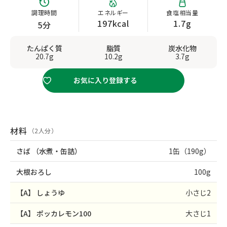
調理時間
エネルギー
食塩相当量
197kcal
1.7g
5分
たんぱく質
脂質
炭水化物
20.7g
10.2g
3.7g
お気に入り登録する
材料
（2人分）
さば
（水煮・缶詰）
1缶（190g）
大根おろし
100g
【A】
しょうゆ
小さじ2
【A】
ポッカレモン100
大さじ1