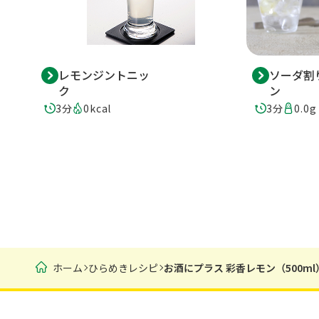
レモンジントニッ
ソーダ割
ク
ン
3分
0kcal
3分
0.0g
ホーム
ひらめきレシピ
お酒にプラス 彩香レモン（500ml