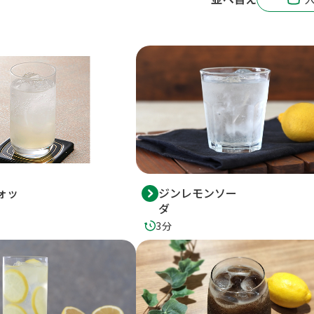
ォッ
ジンレモンソー
ダ
3分