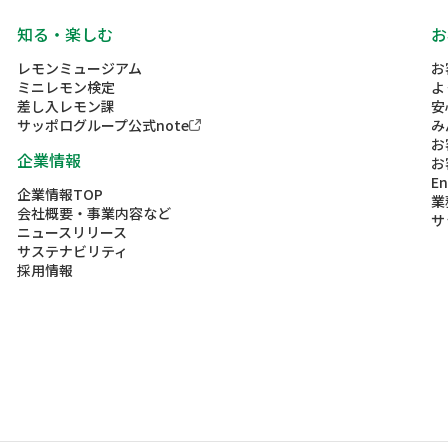
知る・楽しむ
お
レモンミュージアム
お
ミニレモン検定
よ
差し入レモン課
安
サッポログループ公式note
み
お
企業情報
お
En
企業情報TOP
業
会社概要・事業内容など
サ
ニュースリリース
サステナビリティ
採用情報