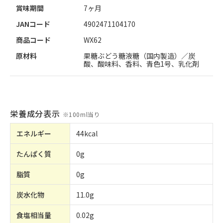
賞味期間
7ヶ月
JANコード
4902471104170
商品コード
WX62
原材料
果糖ぶどう糖液糖（国内製造）／炭
酸、酸味料、香料、青色1号、乳化剤
栄養成分表示
※
100ml当り
エネルギー
44kcal
たんぱく質
0g
脂質
0g
炭水化物
11.0g
食塩相当量
0.02g