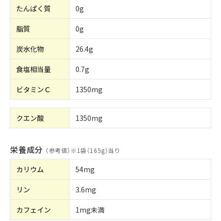
たんぱく質
0g
脂質
0g
炭水化物
26.4g
食塩相当量
0.7g
ビタミンＣ
1350mg
クエン酸
1350mg
栄養成分
（参考値）※
1袋（165g）当り
カリウム
54mg
リン
3.6mg
カフェイン
1mg未満