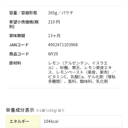
容量／容器形態
165g／パウチ
希望小売価格(税
210 円
別)
賞味期間
13ヶ月
JANコード
4902471103968
商品コード
WY29
原材料
レモン（アルゼンチン、イスラエ
ル）、砂糖、寒天、レモン果皮エキ
ス、レモンペースト（果皮、果肉）／
ビタミンC、乳酸Ca、ゲル化剤（増粘
多糖類）、香料、酸味料、乳化剤
栄養成分表示
※
1袋（165g）当り
エネルギー
104kcal