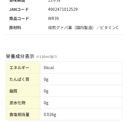
賞味期間
13ヶ月
JANコード
4902471012529
商品コード
WR39
原材料
焙煎グァバ葉（国内製造）／ビタミンC
栄養成分表示
※
100ml当り
エネルギー
0kcal
たんぱく質
0g
脂質
0g
炭水化物
0g
食塩相当量
0.026g