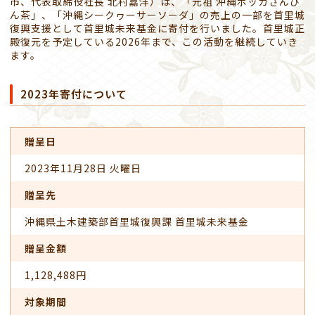
市、代表取締役社長 北村嘉洋）は、「元祖 沖縄ポッカさんぴ
ん茶」、「沖縄シークヮーサーソーダ」の売上の一部を首里城
復興支援として首里城未来基金に寄付を行いました。首里城正
殿復元を予定している2026年まで、この活動を継続していき
ます。
2023年寄付について
贈呈日
2023年11月28日 火曜日
贈呈先
沖縄県土木建築部首里城復興課 首里城未来基金
贈呈金額
1,128,488円
対象期間