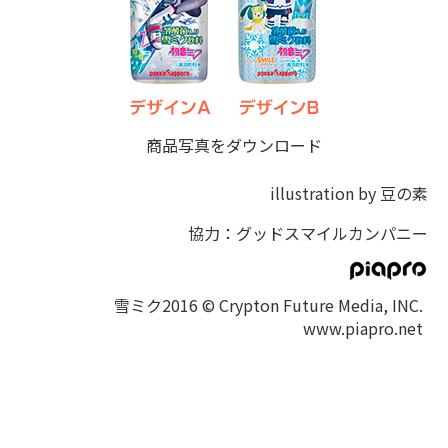
商品写真をダウンロード
illustration by 豆の素
協力：グッドスマイルカンパニー
商品
雪ミク2016 © Crypton Future Media, INC.
乳酸菌入り雪ミク飲料 SNOW MIKU 2016ラベル 5
名
www.piapro.net
容
量・
500mlPETボトル
容器