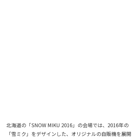
発売
北海道限定（数量限定・チャネル限定）
地区
発売
（北海道エリアの）コンビニエンスストア、お
チャ
ル・観光施設等）、アニメショップ、自動販売
ネル
（数量限定）
「SNOW MIKU 2016」とコラボした乳酸菌入
道の雪をイメージした当商品は、北海道の原料
商品
造しています。しっかりとした甘さがありなが
特長
味に仕上げているので、お子様から大人まで楽
海道産練乳使用。
*当商品の乳酸菌は殺菌されています。
北海道の「SNOW MIKU 2016」の会場では、2016年の
「雪ミク」をデザインした、オリジナルの自販機を展開