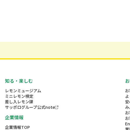
知る・楽しむ
お
レモンミュージアム
お
ミニレモン検定
よ
差し入レモン課
安
サッポログループ公式note
み
お
企業情報
お
En
企業情報TOP
業