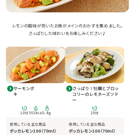
レモンの酸味が効いたお魚がメインのおかずを集めました。
さっぱりした味わいをお楽しみください♪
サーモンポ
さっぱり！牡蠣とブロッ
キ
コリーのレモネーズソテ
ー
10
分
302
kcal
1.4
g
20
分
使用している主な商品
使用している主な商品
ポッカレモン100（70ml）
ポッカレモン100（70ml）