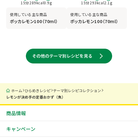
15
分
289
kcal
0.9
g
15
分
293
kcal
2.1
g
使用している主な商品
使用している主な商品
ポッカレモン100（70ml）
ポッカレモン100（70ml）
その他のテーマ別レシピを見る
ホーム
ひらめきレシピ
テーマ別レシピコレクション
レモンが決め手の定番おかず（魚）
商品情報
キャンペーン