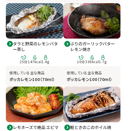
タラと野菜のレモンバタ
ぶりのガーリックバター
ー蒸し
レモン焼き
25
分
147
kcal
1.4
g
10
分
336
kcal
1.7
g
使用している主な商品
使用している主な商品
ポッカレモン100（70ml）
ポッカレモン100（70ml）
レモネーズで絶品 エビマ
鮭ときのこのホイル焼