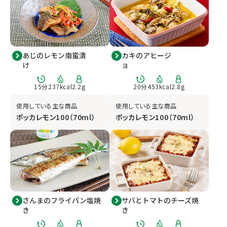
あじのレモン南蛮漬
カキのアヒージ
け
ョ
15
分
237
kcal
2.2
g
20
分
453
kcal
2.8
g
使用している主な商品
使用している主な商品
ポッカレモン100（70ml）
ポッカレモン100（70ml）
さんまのフライパン塩焼
サバとトマトのチーズ焼
き
き