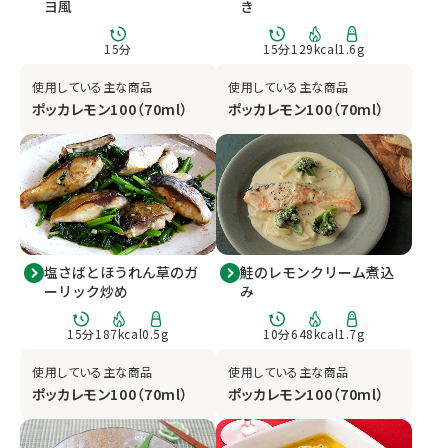
ヨ風
き
15
分
15
分
129
kcal
1.6
g
使用している主な商品
使用している主な商品
ポッカレモン100（70ml）
ポッカレモン100（70ml）
塩さばとほうれん草のガ
鮭のレモンクリーム煮込
ーリック炒め
み
15
分
187
kcal
0.5
g
10
分
648
kcal
1.7
g
使用している主な商品
使用している主な商品
ポッカレモン100（70ml）
ポッカレモン100（70ml）