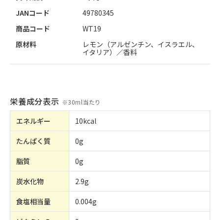
JANコード
49780345
商品コード
WT19
原材料
レモン（アルゼンチン、イスラエル、
イタリア）／香料
栄養成分表示
※
30ml当たり
エネルギー
10kcal
たんぱく質
0g
脂質
0g
炭水化物
2.9g
食塩相当量
0.004g