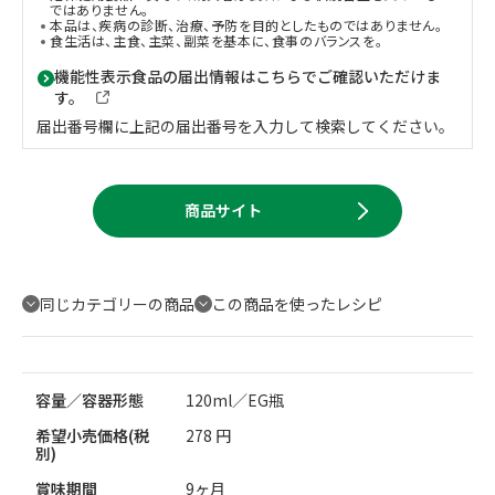
ではありません。
本品は、疾病の診断、治療、予防を目的としたものではありません。
食生活は、主食、主菜、副菜を基本に、食事のバランスを。
機能性表示食品の届出情報はこちらでご確認いただけま
す。
届出番号欄に上記の届出番号を入力して検索してください。
商品サイト
同じカテゴリーの商品
この商品を使ったレシピ
容量／容器形態
120ml／EG瓶
希望小売価格(税
278 円
別)
賞味期間
9ヶ月