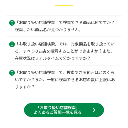
「お取り扱い店舗検索」で検索できる商品は何ですか？
Q
検索したい商品名が見つかりません。
「お取り扱い店舗検索」では、対象商品を取り扱ってい
Q
る、すべてのお店を検索することができますか？また、
在庫状況はリアルタイムで分かりますか？
「お取り扱い店舗検索」で、検索できる範囲はどのくら
Q
いですか？また、一度に検索できるお店の数に上限はあ
りますか？
「お取り扱い店舗検索」
よくあるご質問一覧を見る