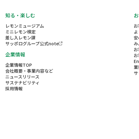
知る・楽しむ
お
レモンミュージアム
お
ミニレモン検定
よ
差し入レモン課
安
サッポログループ公式note
み
お
企業情報
お
En
企業情報TOP
業
会社概要・事業内容など
サ
ニュースリリース
サステナビリティ
採用情報