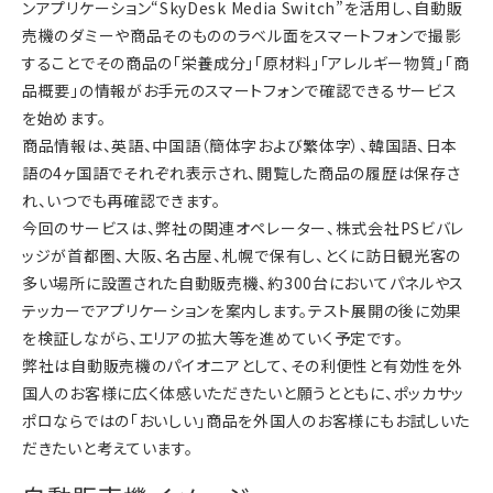
ンアプリケーション“SkyDesk Media Switch”を活用し、自動販
売機のダミーや商品そのもののラベル面をスマートフォンで撮影
することでその商品の「栄養成分」「原材料」「アレルギー物質」「商
品概要」の情報がお手元のスマートフォンで確認できるサービス
を始めます。
商品情報は、英語、中国語（簡体字および繁体字）、韓国語、日本
語の4ヶ国語でそれぞれ表示され、閲覧した商品の履歴は保存さ
れ、いつでも再確認できます。
今回のサービスは、弊社の関連オペレーター、株式会社PSビバレ
ッジが首都圏、大阪、名古屋、札幌で保有し、とくに訪日観光客の
多い場所に設置された自動販売機、約300台においてパネルやス
テッカーでアプリケーションを案内します。テスト展開の後に効果
を検証しながら、エリアの拡大等を進めていく予定です。
弊社は自動販売機のパイオニアとして、その利便性と有効性を外
国人のお客様に広く体感いただきたいと願うとともに、ポッカサッ
ポロならではの「おいしい」商品を外国人のお客様にもお試しいた
だきたいと考えています。