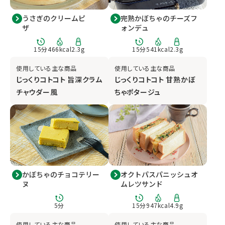
うさぎのクリームピ
完熟かぼちゃのチーズフ
ザ
ォンデュ
15分
466kcal
2.3g
15分
541kcal
2.3g
使用している主な商品
使用している主な商品
じっくりコトコト 旨深クラム
じっくりコトコト 甘熟かぼ
チャウダー風
ちゃポタージュ
かぼちゃのチョコテリー
オクトパスパニッシュオ
ヌ
ムレツサンド
5分
15分
947kcal
4.9g
使用している主な商品
使用している主な商品